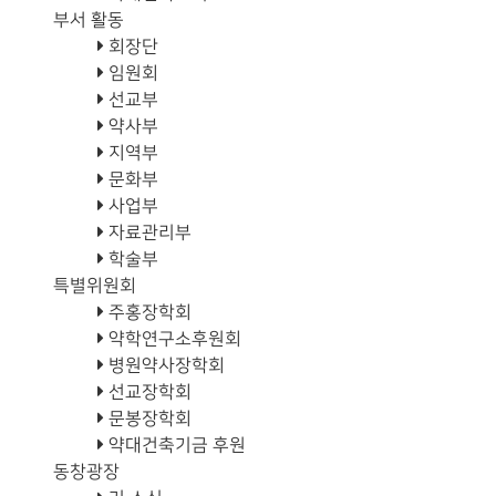
부서 활동
회장단
임원회
선교부
약사부
지역부
문화부
사업부
자료관리부
학술부
특별위원회
주홍장학회
약학연구소후원회
병원약사장학회
선교장학회
문봉장학회
약대건축기금 후원
동창광장