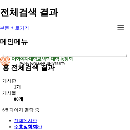
전체검색 결과
전체검색 결과
상세검색
본문 바로가기
게시판 그룹선택
검색조건
검색어
필수
메인메뉴
OR
AND
검색
홍
전체검색 결과
게시판
1개
게시물
80개
6/8 페이지 열람 중
전체게시판
주홍장학회
80