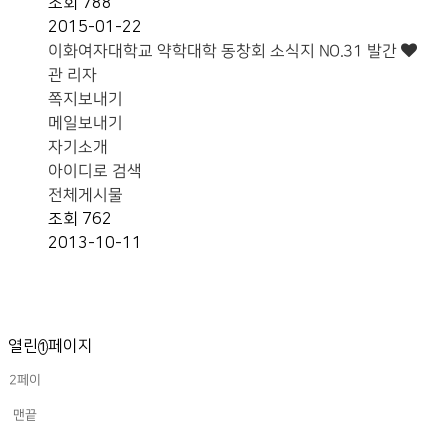
조회
788
2015-01-22
이화여자대학교 약학대학 동창회 소식지 NO.31 발간
관 리자
쪽지보내기
메일보내기
자기소개
아이디로 검색
전체게시물
조회
762
2013-10-11
열린
페이지
1
2
페이
지
맨끝