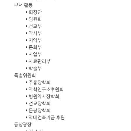
부서 활동
회장단
임원회
선교부
약사부
지역부
문화부
사업부
자료관리부
학술부
특별위원회
주홍장학회
약학연구소후원회
병원약사장학회
선교장학회
문봉장학회
약대건축기금 후원
동창광장