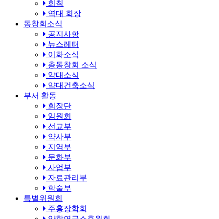
회칙
역대 회장
동창회소식
공지사항
뉴스레터
이화소식
총동창회 소식
약대소식
약대건축소식
부서 활동
회장단
임원회
선교부
약사부
지역부
문화부
사업부
자료관리부
학술부
특별위원회
주홍장학회
약학연구소후원회