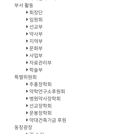
부서 활동
회장단
임원회
선교부
약사부
지역부
문화부
사업부
자료관리부
학술부
특별위원회
주홍장학회
약학연구소후원회
병원약사장학회
선교장학회
문봉장학회
약대건축기금 후원
동창광장