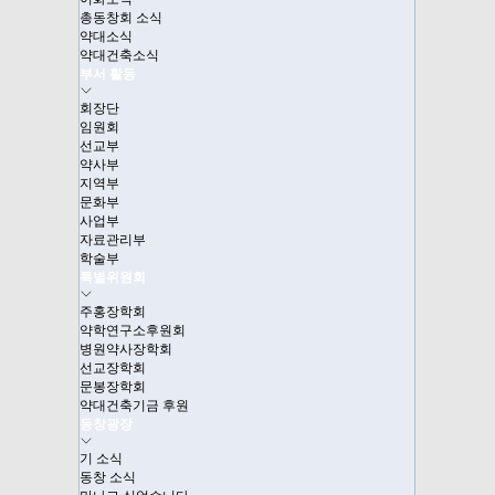
총동창회 소식
약대소식
약대건축소식
부서 활동
회장단
임원회
선교부
약사부
지역부
문화부
사업부
자료관리부
학술부
특별위원회
주홍장학회
약학연구소후원회
병원약사장학회
선교장학회
문봉장학회
약대건축기금 후원
동창광장
기 소식
동창 소식