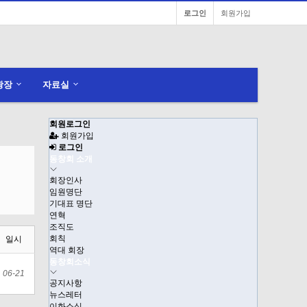
로그인
회원가입
광장
자료실
회원로그인
회원가입
로그인
동창회 소개
회장인사
임원명단
기대표 명단
연혁
조직도
회칙
일시
역대 회장
동창회소식
06-21
공지사항
뉴스레터
이화소식