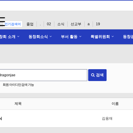
졸업
.
02
소식
선교부
a
19
인기검색어
창회 소개
동창회소식
부서 활동
특별위원회
동창
검색
회원 아이디만 검색 가능
제목
이름
식
김용재