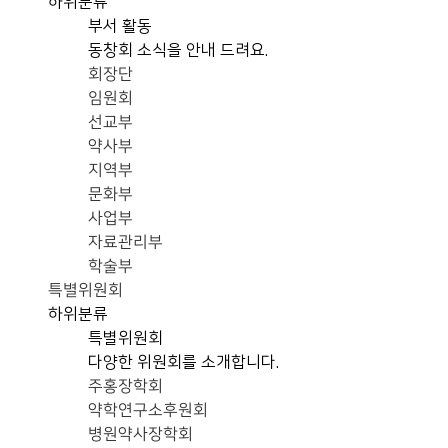
하위분류
부서 활동
동창회 소식을 안내 드려요.
회장단
임원회
선교부
약사부
지역부
문화부
사업부
자료관리부
학술부
특별위원회
하위분류
특별위원회
다양한 위원회를 소개합니다.
주홍장학회
약학연구소후원회
병원약사장학회